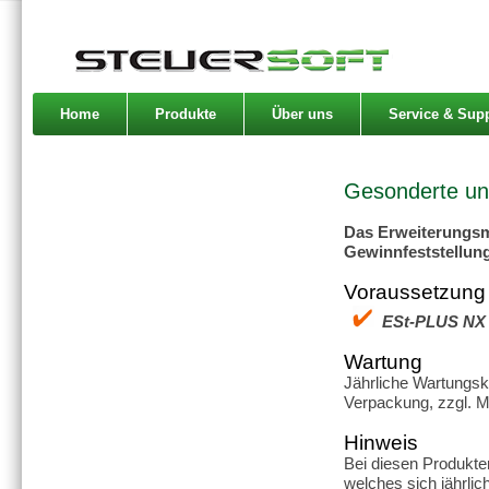
Home
Produkte
Über uns
Service & Sup
Gesonderte und
Das Erweiterungsm
Gewinnfeststellun
Voraussetzung
ESt-PLUS NX -
Wartung
Jährliche Wartungs
Verpackung, zzgl. 
Hinweis
Bei diesen Produkte
welches sich jährlich